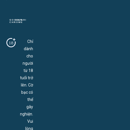
GOOGLE
SAFARI
CHROME
Chỉ
18
dành
cho
người
từ 18
tuổi trở
lên. Cờ
bạc có
thể
gây
nghiện.
Vui
lòng