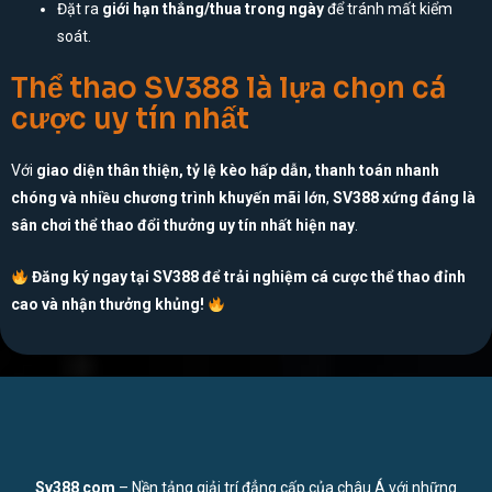
Đặt ra
giới hạn thắng/thua trong ngày
để tránh mất kiểm
soát.
Thể thao SV388 là lựa chọn cá
cược uy tín nhất
Với
giao diện thân thiện, tỷ lệ kèo hấp dẫn, thanh toán nhanh
chóng và nhiều chương trình khuyến mãi lớn
,
SV388 xứng đáng là
sân chơi thể thao đổi thưởng uy tín nhất hiện nay
.
Đăng ký ngay tại SV388 để trải nghiệm cá cược thể thao đỉnh
cao và nhận thưởng khủng!
Sv388 com
– Nền tảng giải trí đẳng cấp của châu Á với những