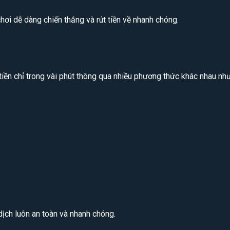
hơi dễ dàng chiến thắng và rút tiền về nhanh chóng.
t tiền chỉ trong vài phút thông qua nhiều phương thức khác nhau như
ịch luôn an toàn và nhanh chóng.