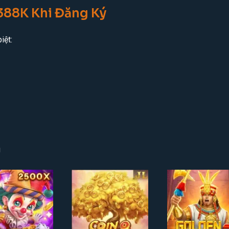
388K Khi Đăng Ký
iệt:
g