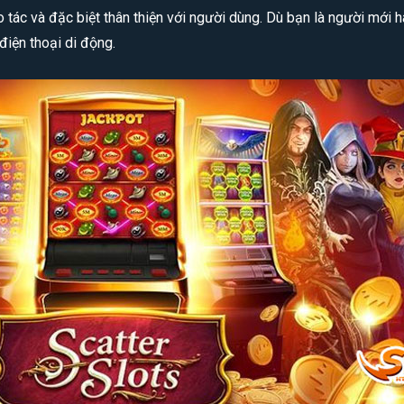
o tác và đặc biệt thân thiện với người dùng. Dù bạn là người mới 
điện thoại di động.