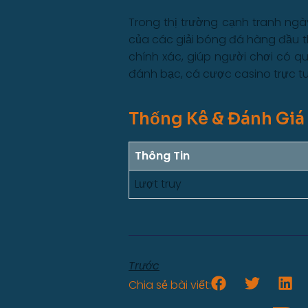
Trong thị trường cạnh tranh ngày
của các giải bóng đá hàng đầu th
chính xác, giúp người chơi có qu
đánh bạc, cá cược casino trực t
Thống Kê & Đánh Giá
Thông Tin
Lượt truy
Trước
Chia sẻ bài viết: