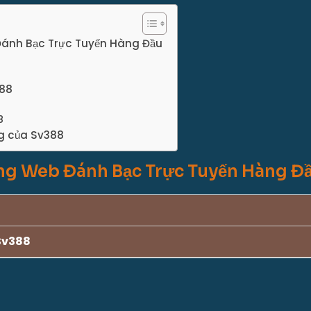
ánh Bạc Trực Tuyến Hàng Đầu
388
8
g của Sv388
ang Web Đánh Bạc Trực Tuyến Hàng Đ
Sv388