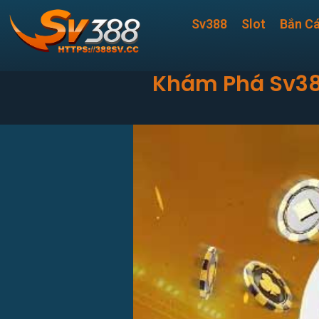
Nhảy
Sv388
Slot
Bắn C
tới
nội
dung
Khám Phá Sv38