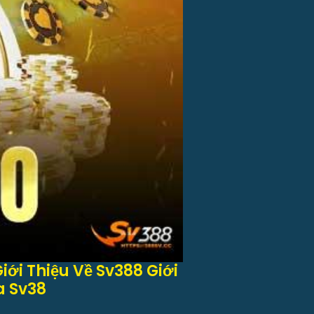
i Thiệu Về Sv388 Giới
a Sv38