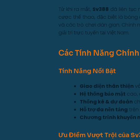
Từ khi ra mắt,
Sv388
đã liên tục
cược thể thao, đặc biệt là bóng
và các trò chơi dân gian. Chính
giải trí trực tuyến tại Việt Nam.
Các Tính Năng Chính
Tính Năng Nổi Bật
Giao diện thân thiện
vớ
Hệ thống bảo mật
cao, 
Thống kê & dự đoán
ch
Hỗ trợ đa nền tảng
trên 
Chương trình khuyến 
Ưu Điểm Vượt Trội của
Sv