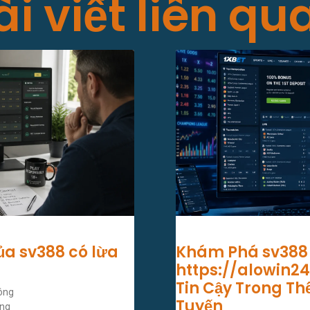
ài viết liên qu
ủa sv388 có lừa
Khám Phá sv388
https://alowin2
Tin Cậy Trong Th
hông
Tuyến
ông