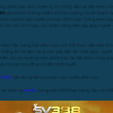
ng đánh bạc trực tuyến uy tín hàng đầu tại Việt Nam. Với
388
đã nhanh chóng chiếm lĩnh thị trường và trở thành 
hao, casino trực tuyến và máy đánh bạc. Trang web này
ích mà còn tích hợp các chức năng hiện đại, giúp người
Nam đặc trưng bởi niềm đam mê thể thao, đặc biệt là b
 thống kê và xếp hạng các giải đấu lớn nhỏ, giúp ngườ
 triển của thị trường máy đánh bạc tại Việt Nam cũng g
g cá cược sôi động và đầy nhiệt huyết.
ề
388sv
để trải nghiệm cá cược trực tuyến đỉnh cao.
 an toàn tại
Bet88
, trang web đánh bạc hàng đầu với nhi