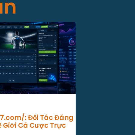
an
47.com/: Đối Tác Đáng
ế Giới Cá Cược Trực